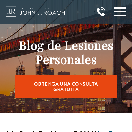
INICIO
Blog de Lesiones
ÁREAS DE PRÁCTICA
Personales
ÁREAS QUE SIRVO
RESULTADOS
OBTENGA UNA CONSULTA
GRATUITA
ACERCA DE JOHN J. ROACH
BLOG
CONTACTO