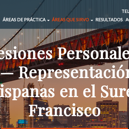
TE
ÁREAS DE PRÁCTICA
ÁREAS QUE SIRVO
RESULTADOS
A
ACCIDENTES DE AUTO
OAKLAND
SEGURO INSUFICIENTE
SAN JOSE
siones Personal
ACCIDENTES DE PEATONES
DALY CITY
ACCIDENTES DE BICICLETA
HAYWARD
 — Representación
ACCIDENTES DE UBER Y LYFT
EAST PALO ALTO
ACCIDENTES DE CAMIONES
RICHMOND
ispanas en el Sur
ACCIDENTES DE CONSTRUCCIÓN
SALINAS
MORDEDURAS DE PERRO
MISSION DISTRICT
Francisco
RESBALONES Y CAÍDAS
BAYVIEW-HUNTERS POINT
LESIONES CEREBRALES (TBI)
EXCELSIOR
LESIONES DE COLUMNA VERTEBRAL
VISITACION VALLEY