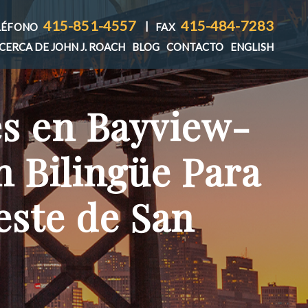
415-851-4557
415-484-7283
|
LÉFONO
FAX
CERCA DE JOHN J. ROACH
BLOG
CONTACTO
ENGLISH
es en Bayview-
 Bilingüe Para
este de San