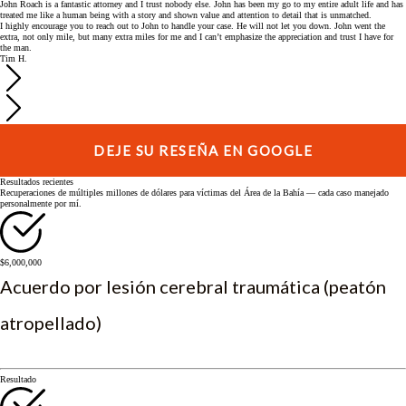
John Roach is a fantastic attorney and I trust nobody else. John has been my go to my entire adult life and has
treated me like a human being with a story and shown value and attention to detail that is unmatched.
I highly encourage you to reach out to John to handle your case. He will not let you down. John went the
extra, not only mile, but many extra miles for me and I can’t emphasize the appreciation and trust I have for
the man.
Tim H.
DEJE SU RESEÑA EN GOOGLE
Resultados recientes
Recuperaciones de múltiples millones de dólares para víctimas del Área de la Bahía — cada caso manejado
personalmente por mí.
$6,000,000
Acuerdo por lesión cerebral traumática (peatón
atropellado)
Resultado