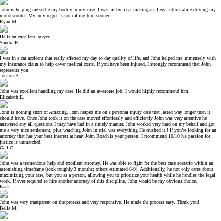
John is helping me settle my bodily injury case. I was hit by a car making an illegal uturn while driving my
motorscooter. My only regret is not calling him sooner.
Ryan M.
He is an excellent lawyer.
Sandra R.
I was in a car accident that really affected my day to day quality of life, and John helped me immensely with
my insurance claim to help cover medical costs. If you have been injured, I strongly recommend that John
represents you.
JonJon B.
John was excellent handling my case. He did an awesome job. I would highly recommend him.
Elizabeth E.
John is nothing short of Amazing. John helped me on a personal injury case that lasted way longer than it
should have. Once John took it on the case moved effortlessly and efficiently John was very attentive he
answered any all questions I may have had in a timely manner. John worked very hard on my behalf and got
me a very nice settlement, plus watching John in trial was everything He crushed it ! If you’re looking for an
attorney that has your best interest at heart John Roach is your person. I recommend 10/10 his passion for
justice is unmatched.
Gail C.
John was a tremendous help and excellent attorney. He was able to fight for the best case scenario within an
astonishing timeframe (took roughly 3 months; others estimated 6-9). Additionally, he not only cares about
maximizing your case, but you as a person, allowing you to prioritize your health while he handles the legal
work. If ever required to hire another attorney of this discipline, John would be my obvious choice.
Isaak
John was very transparent on the process and very responsive. He made the process easy. Thank you!
Bella M.