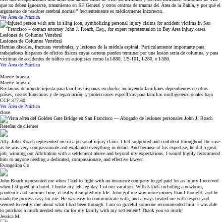
que no deben ignorarse, tratamiento en SF General y otros centros de trauma del Área de la Bahía, y por qué el
argumento de “escáner cerebral normal” frecuentemente es médicamente incorrecto.
Ver Área de Práctica
Lesiones de Columna Vertebral
Lesiones de Columna Vertebral
Hernias discales, fracturas vertebrales, y lesiones de la médula espinal. Particularmente importante para
trabajadores hispanos de oficios físicos cuyas carreras pueden terminar por una lesión seria de columna, y para
víctimas de accidentes de tráfico en autopistas como la I-880, US-101, I-280, e I-580.
Ver Área de Práctica
Muerte Injusta
Muerte Injusta
Reclamos de muerte injusta para familias hispanas en duelo, incluyendo familiares dependientes en otros
países, costos funerarios y de repatriación, y protecciones específicas para familias multigeneracionales bajo
CCP 377.60.
Ver Área de Práctica
close
Reseñas de clientes
Atty. John Roach represented me in a personal injury claim. I felt supported and confident throughout the case
as he was very compassionate and explained everything in detail. And because of his expertise, he did a great
job, winning out Arbitration with a settlement above and beyond my expectations. I would highly recommend
him to anyone needing a dedicated, compassionate, and effective lawyer.
Evangelina Co
John Roach represented me when I had to fight with an insurance company to get paid for an injury I received
when I slipped at a hotel. I broke my left leg day 1 of our vacation. With 5 kids including a newborn,
pandemic and summer time, it really disrupted my life. John got me way more money than I thought, and he
made the process easy for me. He was easy to communicate with, and always treated me with respect and
seemed to really care about what I had been through. I am so grateful someone recommended him. I was able
to purchase a much needed new car for my family with my settlement! Thank you so much!
Jessica M.