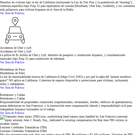
Derechos de ciclistas bajo la ley de California (incluyendo la Ley de Tres Pies y la prohibición de “dooring”),
cobertura específica bajo Prop 22 para repartidores de comida (DoorDash, Uber Eats, Grubhub), y los corredores
más peligrosos para ciclistas hispanos en el Área de la Bahía.
Ver Área de Práctica
Accidentes de Uber y Lyft
Accidentes de Uber y Lyft
La póliza de $1 millón de Uber y Lyft, derechos de pasajeros y conductores hispanos, y consideraciones
especiales bajo Prop 22 para conductores de rideshare.
Ver Área de Práctica
Mordeduras de Perro
Mordeduras de Perro
La ley de responsabilidad estricta de California (Código Civil 3342) y por qué la regla del “primer mordisco
gratis” NO aplica en California. Cobertura de seguros disponible y protecciones para víctimas, incluyendo
niños y trabajadores.
Ver Área de Práctica
Resbalones y Caídas
Resbalones y Caídas
Responsabilidad de propiedades comerciales (supermercados, restaurantes, hoteles, edificios de apartamentos),
aceras defectuosas en San Francisco, y la intersección entre compensación laboral y responsabilidad civil para
trabajadores hispanos lesionados en el trabajo.
Ver Área de Práctica
Lesiones Cerebrales Traumáticas (TBI)
Lesiones Cerebrales Traumáticas (TBI)
Mis dos recuperaciones más altas son ambas casos de TBI: $6 millones y $2.185 millones. Síntomas de TBI