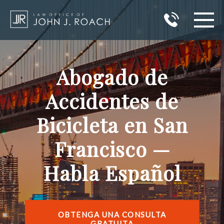
INICIO
Abogado de
ÁREAS DE PRÁCTICA
Accidentes de
ÁREAS QUE SIRVO
Bicicleta en San
RESULTADOS
Francisco —
ACERCA DE JOHN J. ROACH
Habla Español
BLOG
CONTACTO
OBTENGA UNA CONSULTA
GRATUITA