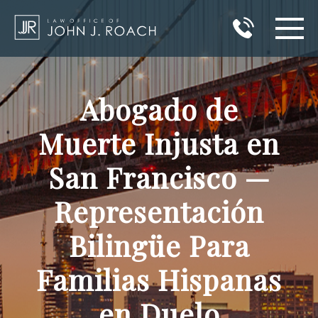
INICIO
Abogado de
ÁREAS DE PRÁCTICA
Muerte Injusta en
ÁREAS QUE SIRVO
San Francisco —
RESULTADOS
Representación
ACERCA DE JOHN J. ROACH
Bilingüe Para
BLOG
Familias Hispanas
CONTACTO
en Duelo